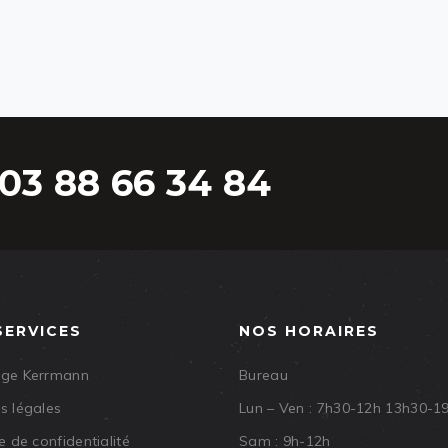
03 88 66 34 84
SERVICES
NOS HORAIRES
age Kerrmann
Bureau
s légales
Lun – Ven : 7h30-12h 13h30-1
e de confidentialité
Sam : 9h-12h