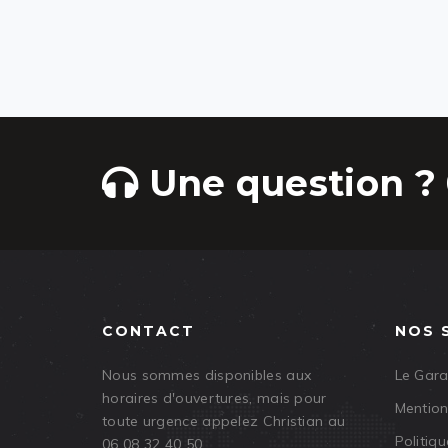
Une question ? 
CONTACT
NOS 
Nous sommes disponibles aux
Le Gar
horaires d'ouvertures, mais pour
Mention
toute urgence appelez Christian au
Politiqu
06 08 32 40 50