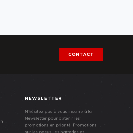
CONTACT
NEWSLETTER
N’hésitez pas à vous inscrire à la
Newsletter pour obtenir les
9h
promotions en priorité. Promotions
sur les pneus, les batteries et