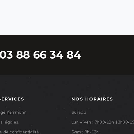
03 88 66 34 84
SERVICES
NOS HORAIRES
age Kerrmann
Bureau
s légales
Lun – Ven : 7h30-12h 13h30-1
e de confidentialité
Sam : 9h-12h