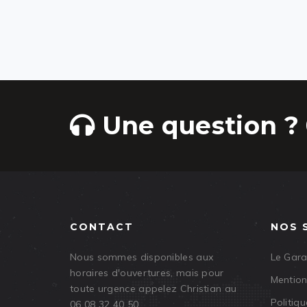
Une question ? 
CONTACT
NOS 
Nous sommes disponibles aux
Le Gar
horaires d'ouvertures, mais pour
Mention
toute urgence appelez Christian au
Politiqu
06 08 32 40 50