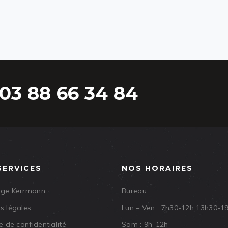
03 88 66 34 84
SERVICES
NOS HORAIRES
age Kerrmann
Bureau
s légales
Lun – Ven : 7h30-12h 13h30-1
e de confidentialité
Sam : 9h-12h