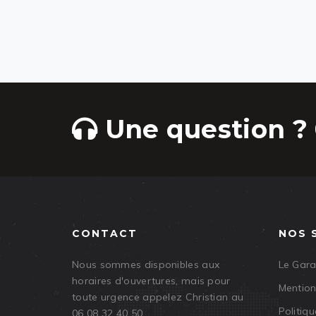
Une question ? 
CONTACT
NOS 
Nous sommes disponibles aux
Le Gar
horaires d'ouvertures, mais pour
Mention
toute urgence appelez Christian au
Politiqu
06 08 32 40 50