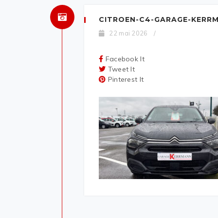
CITROEN-C4-GARAGE-KERR
22 mai 2026
/
Facebook It
Tweet It
Pinterest It