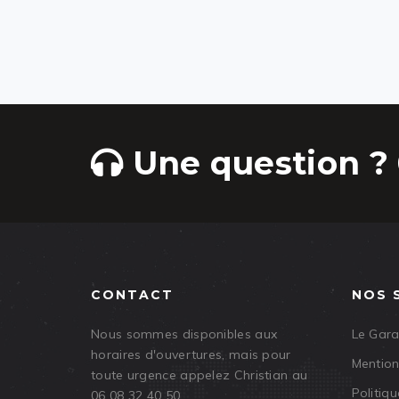
Une question ? 
CONTACT
NOS 
Nous sommes disponibles aux
Le Gar
horaires d'ouvertures, mais pour
Mention
toute urgence appelez Christian au
Politiqu
06 08 32 40 50