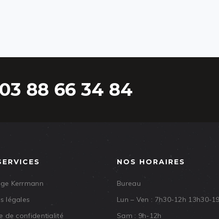
03 88 66 34 84
SERVICES
NOS HORAIRES
age Kerrmann
Bureau
s légales
Lun – Ven : 7h30-12h 13h30-1
e de confidentialité
Sam : 9h-12h