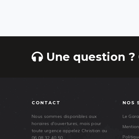
Une question ? 
CONTACT
NOS 
Nous sommes disponibles aux
Le Gar
horaires d'ouvertures, mais pour
Mention
toute urgence appelez Christian au
Politiqu
06 08 32 40 50