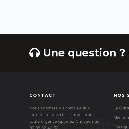
Une question ? 
CONTACT
NOS 
Nous sommes disponibles aux
Le Gar
horaires d'ouvertures, mais pour
Mention
toute urgence appelez Christian au
Politiqu
06 08 32 40 50