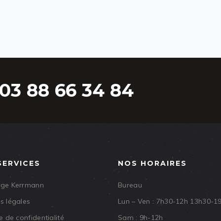
03 88 66 34 84
SERVICES
NOS HORAIRES
age Kerrmann
Bureau
s légales
Lun – Ven : 7h30-12h 13h30-1
e de confidentialité
Sam : 9h-12h