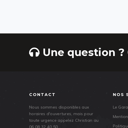
Une question ? 
CONTACT
NOS 
Nous sommes disponibles aux
Le Gar
horaires d'ouvertures, mais pour
Mention
toute urgence appelez Christian au
Politiqu
06 08 32 40 50