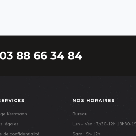
03 88 66 34 84
SERVICES
NOS HORAIRES
age Kerrmann
Bureau
s légales
Lun – Ven : 7h30-12h 13h30-1
e de confidentialité
Sam : 9h-12h