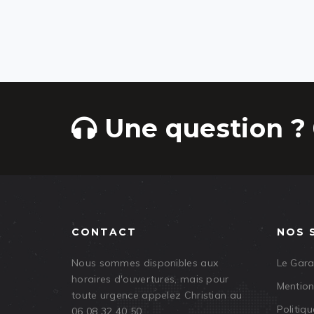
Une question ? 
CONTACT
NOS 
Nous sommes disponibles aux
Le Gar
horaires d'ouvertures, mais pour
Mention
toute urgence appelez Christian au
Politiqu
06 08 32 40 50