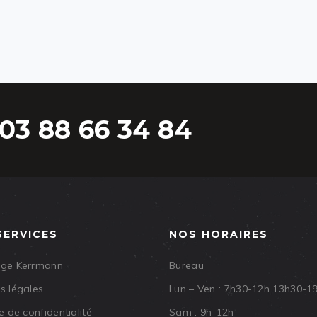
03 88 66 34 84
SERVICES
NOS HORAIRES
age Kerrmann
Bureau
s légales
Lun – Ven : 7h30-12h 13h30-1
e de confidentialité
Sam : 9h-12h