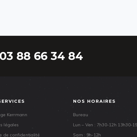
03 88 66 34 84
SERVICES
NOS HORAIRES
age Kerrmann
Bureau
s légales
Lun – Ven : 7h30-12h 13h30-1
e de confidentialité
Sam : 9h-12h