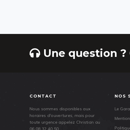
Une question ? 
CONTACT
NOS 
Nous sommes disponibles aux
Le Gar
horaires d'ouvertures, mais pour
Mention
toute urgence appelez Christian au
Politiqu
06 08 32 40 50