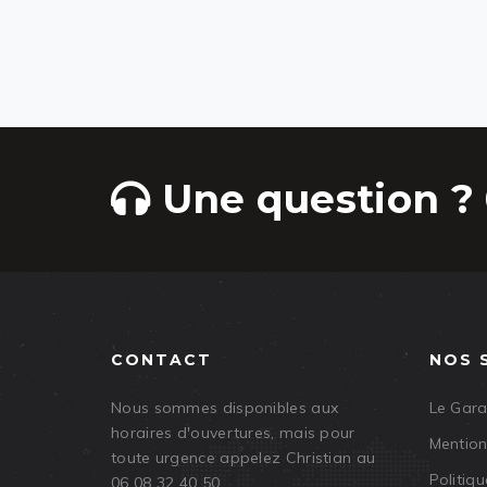
Une question ? 
CONTACT
NOS 
Nous sommes disponibles aux
Le Gar
horaires d'ouvertures, mais pour
Mention
toute urgence appelez Christian au
Politiqu
06 08 32 40 50