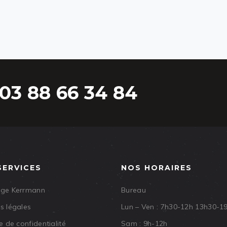
03 88 66 34 84
SERVICES
NOS HORAIRES
age Kerrmann
Bureau
s légales
Lun – Ven : 7h30-12h 13h30-1
e de confidentialité
Sam : 9h-12h