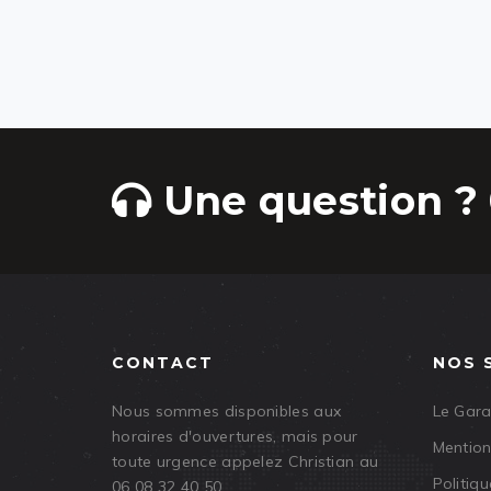
Une question ? 
CONTACT
NOS 
Nous sommes disponibles aux
Le Gar
horaires d'ouvertures, mais pour
Mention
toute urgence appelez Christian au
Politiqu
06 08 32 40 50