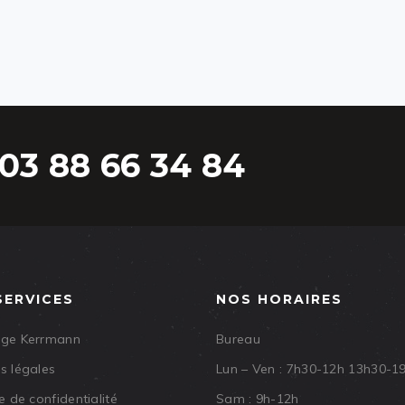
03 88 66 34 84
SERVICES
NOS HORAIRES
age Kerrmann
Bureau
s légales
Lun – Ven : 7h30-12h 13h30-1
e de confidentialité
Sam : 9h-12h