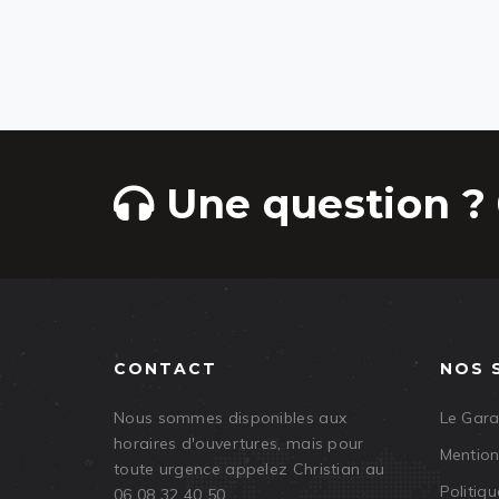
Une question ? 
CONTACT
NOS 
Nous sommes disponibles aux
Le Gar
horaires d'ouvertures, mais pour
Mention
toute urgence appelez Christian au
Politiqu
06 08 32 40 50