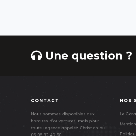
Une question ? 
CONTACT
NOS 
Nous sommes disponibles aux
Le Gar
horaires d'ouvertures, mais pour
Mention
toute urgence appelez Christian au
Politiqu
06 08 32 40 50