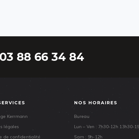
03 88 66 34 84
SERVICES
NOS HORAIRES
age Kerrmann
Bureau
s légales
Lun – Ven : 7h30-12h 13h30-1
e de confidentialité
Sam : 9h-12h