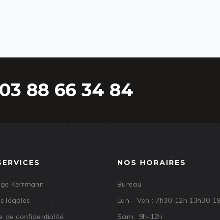
03 88 66 34 84
SERVICES
NOS HORAIRES
age Kerrmann
Bureau
s légales
Lun – Ven : 7h30-12h 13h30-1
e de confidentialité
Sam : 9h-12h