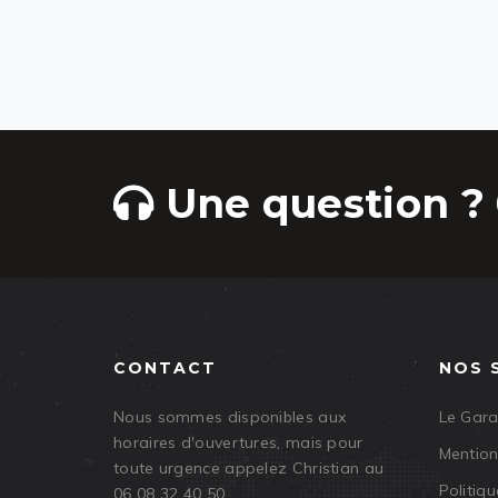
Une question ? 
CONTACT
NOS 
Nous sommes disponibles aux
Le Gar
horaires d'ouvertures, mais pour
Mention
toute urgence appelez Christian au
Politiqu
06 08 32 40 50