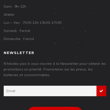
Sam : 9h-12h
Atelier
Lun – Ven : 7h30-12h 13h30-17h30
Samedi : Fermé
Dimanche : Fermé
NEWSLETTER
N’hésitez pas à vous inscrire à la Newsletter pour obtenir les
promotions en priorité. Promotions sur les pneus, les
batteries et consommables