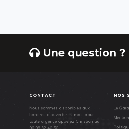
Une question ? 
CONTACT
NOS 
Nous sommes disponibles aux
Le Gar
horaires d'ouvertures, mais pour
Mention
toute urgence appelez Christian au
Politiqu
06 08 32 40 50