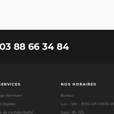
03 88 66 34 84
SERVICES
NOS HORAIRES
age Kerrmann
Bureau
s légales
Lun – Ven : 7h30-12h 13h30-1
e de confidentialité
Sam : 9h-12h