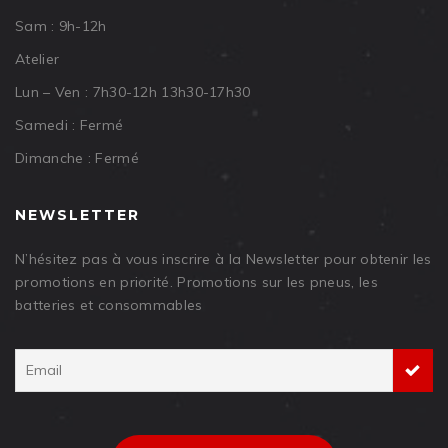
Sam : 9h-12h
Atelier
Lun – Ven : 7h30-12h 13h30-17h30
Samedi : Fermé
Dimanche : Fermé
NEWSLETTER
N’hésitez pas à vous inscrire à la Newsletter pour obtenir les
promotions en priorité. Promotions sur les pneus, les
batteries et consommables