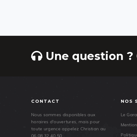
Une question ? 
CONTACT
NOS 
Nous sommes disponibles aux
Le Gar
horaires d'ouvertures, mais pour
Mention
toute urgence appelez Christian au
Politiqu
06 08 32 40 50