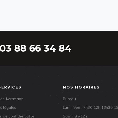
03 88 66 34 84
SERVICES
NOS HORAIRES
age Kerrmann
Bureau
s légales
Lun – Ven : 7h30-12h 13h30-1
e de confidentialité
Sam : 9h-12h