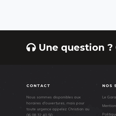
Une question ? 
CONTACT
NOS 
Nous sommes disponibles aux
Le Gar
horaires d'ouvertures, mais pour
Mention
toute urgence appelez Christian au
Politiqu
06 08 32 40 50