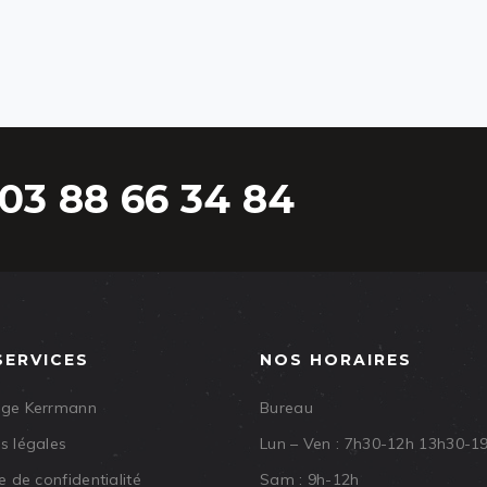
03 88 66 34 84
SERVICES
NOS HORAIRES
age Kerrmann
Bureau
s légales
Lun – Ven : 7h30-12h 13h30-1
e de confidentialité
Sam : 9h-12h