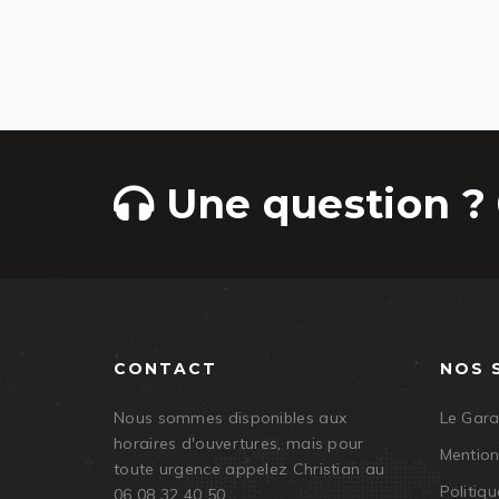
Une question ? 
CONTACT
NOS 
Nous sommes disponibles aux
Le Gar
horaires d'ouvertures, mais pour
Mention
toute urgence appelez Christian au
Politiqu
06 08 32 40 50