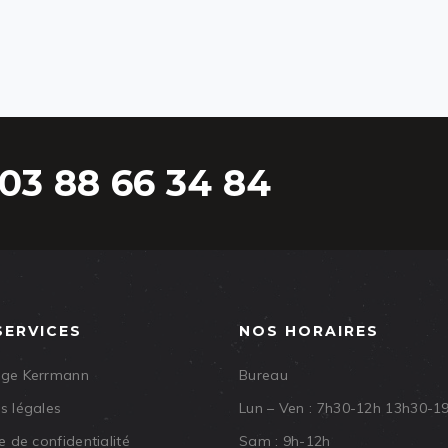
03 88 66 34 84
SERVICES
NOS HORAIRES
age Kerrmann
Bureau
s légales
Lun – Ven : 7h30-12h 13h30-1
e de confidentialité
Sam : 9h-12h