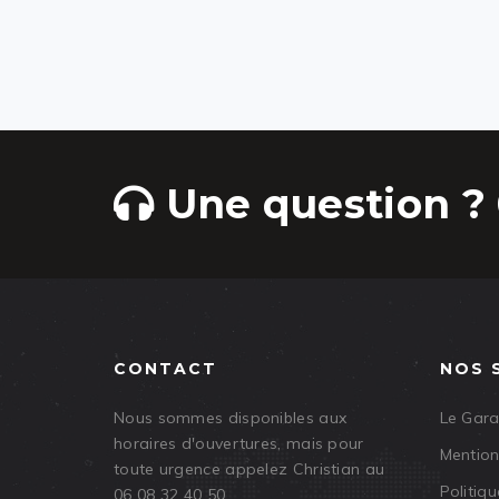
Une question ? 
CONTACT
NOS 
Nous sommes disponibles aux
Le Gar
horaires d'ouvertures, mais pour
Mention
toute urgence appelez Christian au
Politiqu
06 08 32 40 50