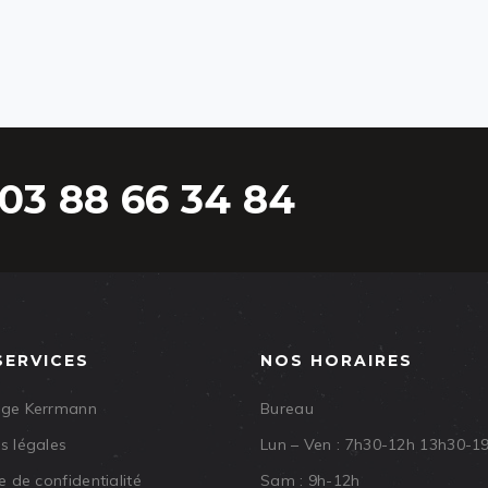
03 88 66 34 84
SERVICES
NOS HORAIRES
age Kerrmann
Bureau
s légales
Lun – Ven : 7h30-12h 13h30-1
e de confidentialité
Sam : 9h-12h