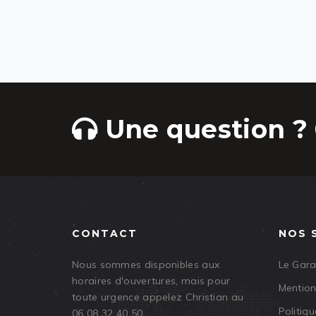
Une question ? 
CONTACT
NOS 
Nous sommes disponibles aux
Le Gar
horaires d'ouvertures, mais pour
Mention
toute urgence appelez Christian au
Politiqu
06 08 32 40 50