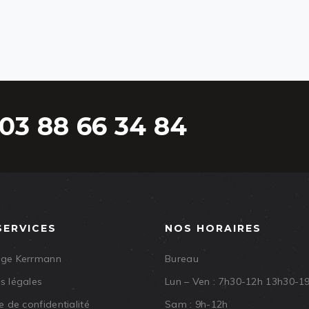
03 88 66 34 84
SERVICES
NOS HORAIRES
age Kerrmann
Bureau
s légales
Lun – Ven : 7h30-12h 13h30-1
e de confidentialité
Sam : 9h-12h